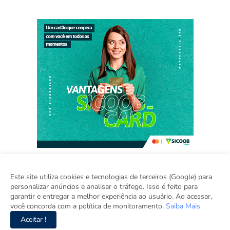
Este site utiliza cookies e tecnologias de terceiros (Google) para
personalizar anúncios e analisar o tráfego. Isso é feito para
Home
Sobre
Contato
Sugestão de Pauta
garantir e entregar a melhor experiência ao usuário. Ao acessar,
Grupo Inova
você concorda com a política de monitoramento.
Saiba Mais
Aceitar !
Copyright ©
2026
Viva Rondônia