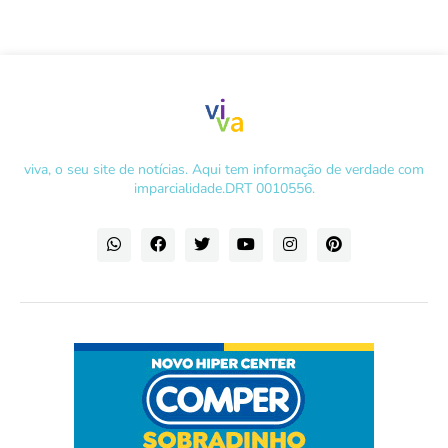
viva, o seu site de notícias. Aqui tem informação de verdade com
imparcialidade.DRT 0010556.