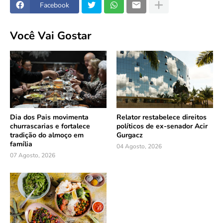
Facebook
Você Vai Gostar
Dia dos Pais movimenta
Relator restabelece direitos
churrascarias e fortalece
políticos de ex-senador Acir
tradição do almoço em
Gurgacz
família
04 Agosto, 2026
07 Agosto, 2026