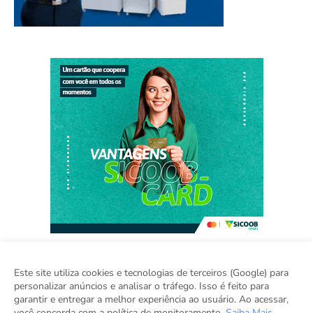
Este site utiliza cookies e tecnologias de terceiros (Google) para
personalizar anúncios e analisar o tráfego. Isso é feito para
Home
Sobre
Contato
Sugestão de Pauta
garantir e entregar a melhor experiência ao usuário. Ao acessar,
Grupo Inova
você concorda com a política de monitoramento.
Saiba Mais