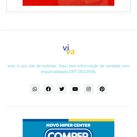
viva, o seu site de notícias. Aqui tem informação de verdade com
imparcialidade.DRT 0010556.