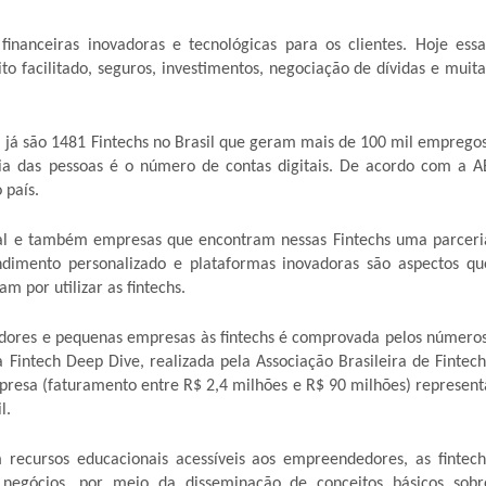
inanceiras inovadoras e tecnológicas para os clientes. Hoje essa
to facilitado, seguros, investimentos, negociação de dívidas e muita
h, já são 1481 Fintechs no Brasil que geram mais de 100 mil empregos
a das pessoas é o número de contas digitais. De acordo com a A
 país.
tal e também empresas que encontram nessas Fintechs uma parceri
endimento personalizado e plataformas inovadoras são aspectos qu
 por utilizar as fintechs.
ores e pequenas empresas às fintechs é comprovada pelos números
Fintech Deep Dive, realizada pela Associação Brasileira de Fintech
presa (faturamento entre R$ 2,4 milhões e R$ 90 milhões) represent
l.
 recursos educacionais acessíveis aos empreendedores, as fintech
negócios, por meio da disseminação de conceitos básicos sobr