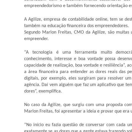
empreendedorismo e também fornecendo orientação estr
A Agilize, empresa de contabilidade online, tem se des
também na educação financeira dos empreendedores.
Segundo Marlon Freitas, CMO da Agilize, são muitas 
empreender.
“A tecnologia é uma ferramenta muito democrát
conhecimento, interesse e boa vontade possa desen
capacidade de realização, boa vontade e resiliência”, 
a área financeira para entender as dores reais das p
digitais, por exemplo, eles surgiram para resolver u
agência. Daí vem alguém que faz um aplicativo que tem 
dores”, exemplifica.
No caso da Agilize, que surgiu com uma proposta comp
Marlon Freitas, foi apresentar a ideia e provar que era 
“No início eu fazia questão de conversar com cada um
exatamente se as dores que a gente estava trazendo sol