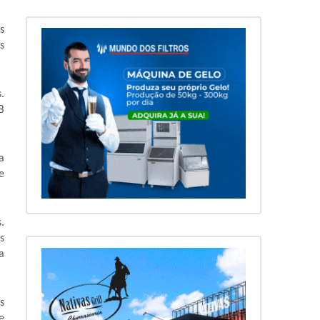
s
s
.
B
a
e
.
s
a
s
e