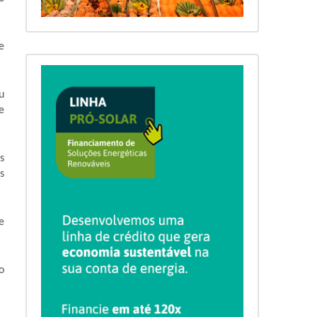
e
u
e
s
s
e
o