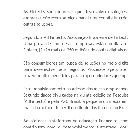
As Fintechs são empresas que desenvolvem soluções f
empresas oferecem serviços bancários, contábeis, crédi
outras soluções.
Segundo a AB Fintechs, Associação Brasileira de Fintec
Uma prova de como essas empresas estão no dia a di
Fintech, já são mais de 250 milhões de contas digitais no
São consumidores em busca de soluções no meio digi
para desenvolver seus negócios. Processos ágeis, at
trazem muitos benefícios para empreendedores que optam
Esse impulsionamento na adesão dos micro-empreended
Segundo dados divulgados na quinta edição da Pesquisa 
(ABFintechs) e pela PwC Brasil, a pequena ou média em
mais da metade do perfil do cliente das fintechs no Brasi
Ao oferecer plataformas de educação financeira, com
contribuem com o desenvolvimento sustentável dos 