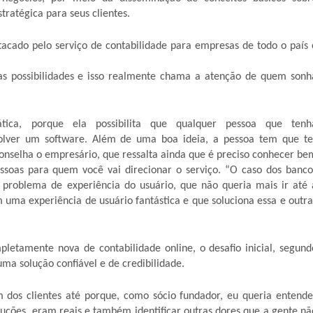
atégica para seus clientes.
tacado pelo serviço de contabilidade para empresas de todo o país 
as possibilidades e isso realmente chama a atenção de quem sonh
ica, porque ela possibilita que qualquer pessoa que tenh
volver um software. Além de uma boa ideia, a pessoa tem que te
aconselha o empresário, que ressalta ainda que é preciso conhecer be
essoas para quem você vai direcionar o serviço. “O caso dos banco
m problema de experiência do usuário, que não queria mais ir até 
uma experiência de usuário fantástica e que soluciona essa e outra
letamente nova de contabilidade online, o desafio inicial, segund
uma solução confiável e de credibilidade.
 dos clientes até porque, como sócio fundador, eu queria entende
uções, eram reais e também identificar outras dores que a gente nã