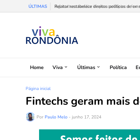
ÚLTIMAS
Agricultura familiar inspira cardápios e forta
Home
Viva
Últimas
Política
E
Página inicial
Fintechs geram mais d
Por
Paulo Melo
-
junho 17, 2024