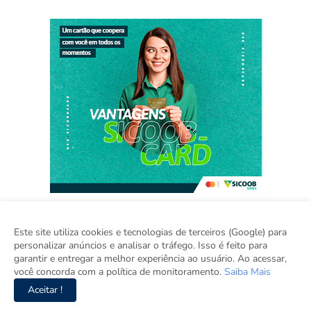
Este site utiliza cookies e tecnologias de terceiros (Google) para
personalizar anúncios e analisar o tráfego. Isso é feito para
Home
Sobre
Contato
Sugestão de Pauta
garantir e entregar a melhor experiência ao usuário. Ao acessar,
Grupo Inova
você concorda com a política de monitoramento.
Saiba Mais
Aceitar !
Copyright ©
2026
Viva Rondônia