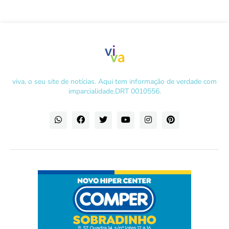
viva, o seu site de notícias. Aqui tem informação de verdade com
imparcialidade.DRT 0010556.