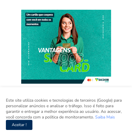
Este site utiliza cookies e tecnologias de terceiros (Google) para
personalizar anúncios e analisar o tráfego. Isso é feito para
Home
Sobre
Contato
Sugestão de Pauta
garantir e entregar a melhor experiência ao usuário. Ao acessar,
Grupo Inova
você concorda com a política de monitoramento.
Saiba Mais
Aceitar !
Copyright ©
2026
Viva Rondônia