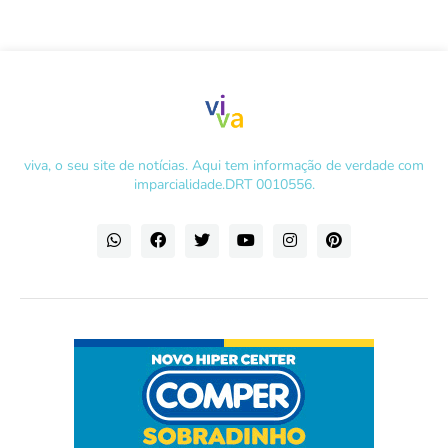
viva, o seu site de notícias. Aqui tem informação de verdade com
imparcialidade.DRT 0010556.