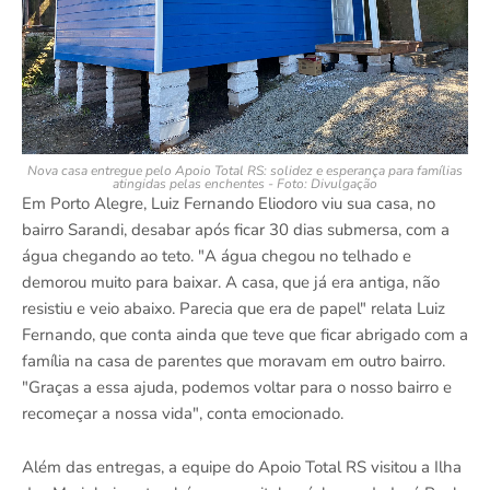
Nova casa entregue pelo Apoio Total RS: solidez e esperança para famílias
atingidas pelas enchentes - Foto: Divulgação
Em Porto Alegre, Luiz Fernando Eliodoro viu sua casa, no
bairro Sarandi, desabar após ficar 30 dias submersa, com a
água chegando ao teto. "A água chegou no telhado e
demorou muito para baixar. A casa, que já era antiga, não
resistiu e veio abaixo. Parecia que era de papel" relata Luiz
Fernando, que conta ainda que teve que ficar abrigado com a
família na casa de parentes que moravam em outro bairro.
"Graças a essa ajuda, podemos voltar para o nosso bairro e
recomeçar a nossa vida", conta emocionado.
Além das entregas, a equipe do Apoio Total RS visitou a Ilha