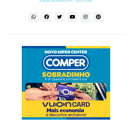
imparcialidade.DRT 0010556.