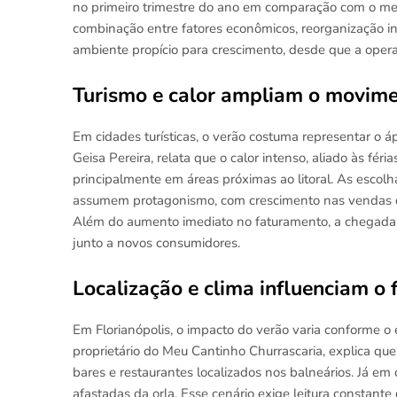
no primeiro trimestre do ano em comparação com o me
combinação entre fatores econômicos, reorganização i
ambiente propício para crescimento, desde que a oper
Turismo e calor ampliam o movime
Em cidades turísticas, o verão costuma representar o 
Geisa Pereira, relata que o calor intenso, aliado às féri
principalmente em áreas próximas ao litoral. As esco
assumem protagonismo, com crescimento nas vendas de 
Além do aumento imediato no faturamento, a chegada de
junto a novos consumidores.
Localização e clima influenciam o
Em Florianópolis, o impacto do verão varia conforme o 
proprietário do Meu Cantinho Churrascaria, explica que
bares e restaurantes localizados nos balneários. Já e
afastadas da orla. Esse cenário exige leitura constant