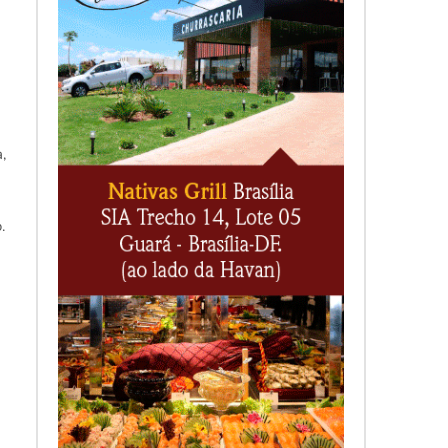
m
,
.