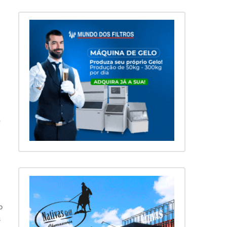
e
o
s