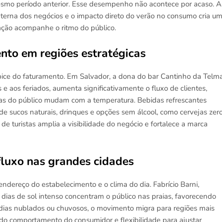
smo período anterior. Esse desempenho não acontece por acaso. A
nterna dos negócios e o impacto direto do verão no consumo cria u
ação acompanhe o ritmo do público.
nto em regiões estratégicas
ápice do faturamento. Em Salvador, a dona do bar Cantinho da Telma
as e aos feriados, aumenta significativamente o fluxo de clientes,
lhas do público mudam com a temperatura. Bebidas refrescantes
sucos naturais, drinques e opções sem álcool, como cervejas zero
 turistas amplia a visibilidade do negócio e fortalece a marca
 fluxo nas grandes cidades
endereço do estabelecimento e o clima do dia. Fabrício Barni,
 dias de sol intenso concentram o público nas praias, favorecendo
m dias nublados ou chuvosos, o movimento migra para regiões mais
e do comportamento do consumidor e flexibilidade para ajustar