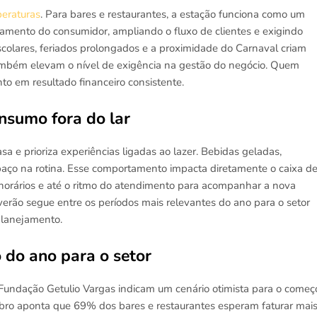
peraturas
. Para bares e restaurantes, a estação funciona como um
amento do consumidor, ampliando o fluxo de clientes e exigindo
escolares, feriados prolongados e a proximidade do Carnaval criam
ambém elevam o nível de exigência na gestão do negócio. Quem
 em resultado financeiro consistente.
nsumo fora do lar
a e prioriza experiências ligadas ao lazer. Bebidas geladas,
paço na rotina. Esse comportamento impacta diretamente o caixa d
 horários e até o ritmo do atendimento para acompanhar a nova
rão segue entre os períodos mais relevantes do ano para o setor
planejamento.
o do ano para o setor
Fundação Getulio Vargas indicam um cenário otimista para o começ
ro aponta que 69% dos bares e restaurantes esperam faturar mai